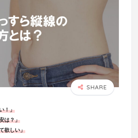
い！」
安は？」
て欲しい」